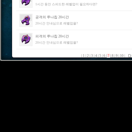
1시간 동안 스피드한 레벨업이 필요하다면?
공격의 루나칩 20시간
20시간 인내심으로 레벨업을?
피격의 루나칩 20시간
20시간 인내심으로 레벨업을?
|
1
|
2
|
3
|
4
|
5
|
6
|
7
|
8
|
9
|
10
|