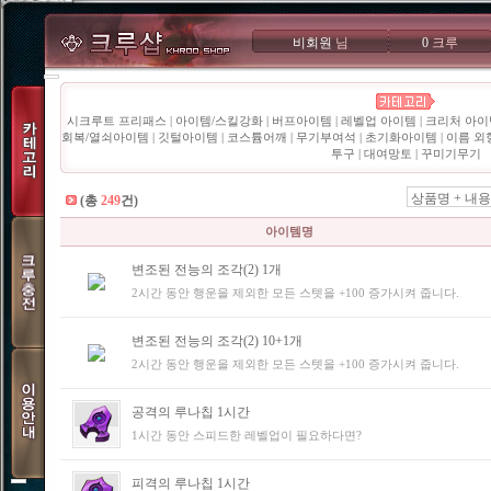
비회원
님
0
크루
시크루트 프리패스
|
아이템/스킬강화
|
버프아이템
|
레벨업 아이템
|
크리처 아이
회복/열쇠아이템
|
깃털아이템
|
코스튬어깨
|
무기부여석
|
초기화아이템
|
이름 외
투구
|
대여망토
|
꾸미기무기
상품명 + 내용
(총
249
건)
아이템명
변조된 전능의 조각(2) 1개
2시간 동안 행운을 제외한 모든 스텟을 +100 증가시켜 줍니다.
변조된 전능의 조각(2) 10+1개
2시간 동안 행운을 제외한 모든 스텟을 +100 증가시켜 줍니다.
공격의 루나칩 1시간
1시간 동안 스피드한 레벨업이 필요하다면?
피격의 루나칩 1시간