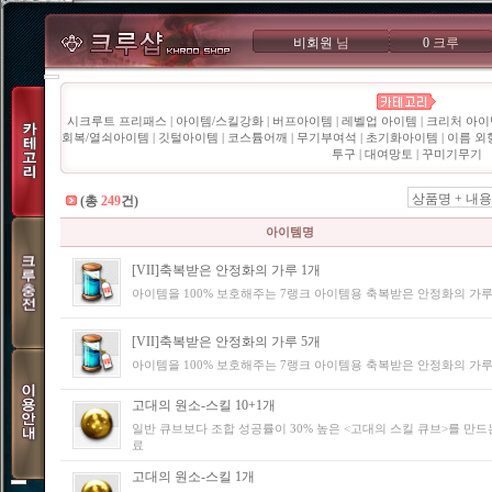
비회원
님
0
크루
시크루트 프리패스
|
아이템/스킬강화
|
버프아이템
|
레벨업 아이템
|
크리처 아이
회복/열쇠아이템
|
깃털아이템
|
코스튬어깨
|
무기부여석
|
초기화아이템
|
이름 외
투구
|
대여망토
|
꾸미기무기
상품명 + 내용
(총
249
건)
아이템명
[VII]축복받은 안정화의 가루 1개
아이템을 100% 보호해주는 7랭크 아이템용 축복받은 안정화의 가
[VII]축복받은 안정화의 가루 5개
아이템을 100% 보호해주는 7랭크 아이템용 축복받은 안정화의 가
고대의 원소-스킬 10+1개
일반 큐브보다 조합 성공률이 30% 높은 <고대의 스킬 큐브>를 만드
료
고대의 원소-스킬 1개