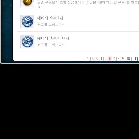
일반 큐브보다 조합 성공률이 30% 높은 <고대의 스킬 큐브>를 만드
료
데바의 축복 1개
버프를 느껴보자~
데바의 축복 10+1개
버프를 느껴보자~
|
1
|
2
|
3
|
4
|
5
|
6
|
7
|
8
|
9
|
10
|