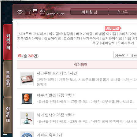
비회원
님
0
크루
시크루트 프리패스
|
아이템/스킬강화
|
버프아이템
|
레벨업 아이템
|
크리처 아이
회복/열쇠아이템
|
깃털아이템
|
코스튬어깨
|
무기부여석
|
초기화아이템
|
이름 외
투구
|
대여망토
|
꾸미기무기
상품명 + 내용
(총
249
건)
아이템명
시크루트 프리패스 1시간
다양한 혜택이 가득한 도시, 시크루트를 자유롭게 드나들 수 있는 1
통행권
피부색 변경 17종 <택1>
<옵션을 선택하세요!> 17종 중 택1 : 다양한 피부색을 만나보세요.
헤어 염색약 23종 <택1>
<옵션을 선택하세요!> 23종 중 택1 : 다양한 헤어 염색약 만나보세요
데바의 축복 1개