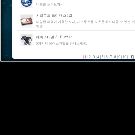
버프를 느껴보자~
시크루트 프리패스 1일
다양한 혜택이 가득한 도시, 시크루트를 자유롭게 드나들 수 있는 1
행권
헤어스타일 A~E <택1>
5가지의 헤어스타일을 만나보세요.
|
1
|
2
|
3
|
4
|
5
|
6
|
7
|
8
|
9
|
10
|