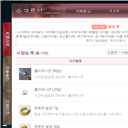
비회원
님
0
크루
탑승 펫
시크루트 프리패스
|
아이템/스킬강화
|
버프아이템
|
레벨업 아이템
|
크리처 아이
회복/열쇠아이템
|
깃털아이템
|
코스튬어깨
|
무기부여석
|
초기화아이템
|
이름 외
투구
|
대여망토
|
꾸미기무기
상품명 + 내용
탑승 펫
(총
10
건)
아이템명
홀리유니콘 (90일)
기간제 탑승형 크리처~! 홀리유니콘
홀리유니콘 (28일)
기간제 탑승형 크리처~! 홀리유니콘
튼튼한 발굽 7일
탑승 크리처의 및 이동속도 고정 스킬 사용시 속도를 + 100 증가
튼튼한 발굽 30일