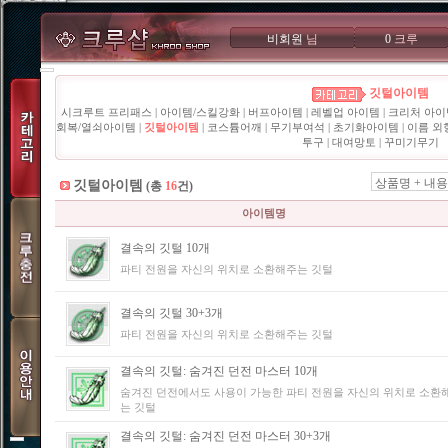
비회원
님
0
크루
깃털아이템
시크루트 프리패스
|
아이템/스킬강화
|
버프아이템
|
레벨업 아이템
|
크리처 아이
회복/열쇠아이템
|
깃털아이템
|
코스튬어깨
|
무기부여석
|
초기화아이템
|
이름 외
투구
|
대여망토
|
꾸미기무기
상품명 + 내용
깃털아이템
(총
16
건)
아이템명
결속의 깃털 10개
파티 전원을 자신의 위치로 소환해주는 깃털
결속의 깃털 30+3개
파티 전원을 자신의 위치로 소환해주는 깃털
결속의 깃털: 숨겨진 던전 마스터 10개
숨겨진 던전에서도 사용이 가능한 파티 전원을 자신의 위치로 소환
는 깃털
결속의 깃털: 숨겨진 던전 마스터 30+3개